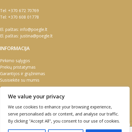
Tel:
+370 672 70769
Tel:
+370 608 01778
El. paštas:
info@poegle.lt
El. paštas:
justina@poegle.lt
INFORMACIJA
Pirkimo sąlygos
Prekių pristatymas
Garantijos ir grąžinimas
Susisiekite su mumis
PASKYRA
We value your privacy
Paskyra
We use cookies to enhance your browsing experience,
Užsakymai
serve personalised ads or content, and analyse our traffic.
Adresai
By clicking "Accept All", you consent to our use of cookies.
UAB Marškinėlis © 2020 Atvirukai | Prabangūs atvirukai | Kalėdiniai
atvirukai | Kalendoriai | Verslo dovanos