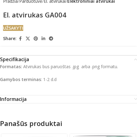
Pradžia
Parduotuvė
El. atvirukai
Elektroniniai atvirukai
El. atvirukas GA004
UŽSAKYTI
Share:
Specifikacija
Formatas:
Atvirukas bus paruoštas .jpg arba .png formatu.
Gamybos terminas
: 1-2 d.d
Informacija
Panašūs produktai