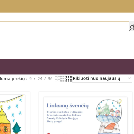
doma prekių
9
24
36