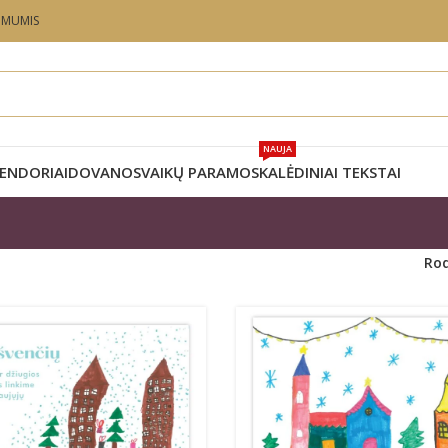
U MUMIS
NAUJA
ENDORIAI
DOVANOS
VAIKŲ PARAMOS
KALĖDINIAI TEKSTAI
Ro