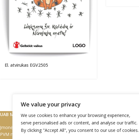
El. atvirukas EGV2505
We value your privacy
SUSISIEKITE
UAB Marškinėlis
We use cookies to enhance your browsing experience,
serve personalised ads or content, and analyse our traffic.
Įmonės kodas: 302497949
Tel:
+370 672 7
By clicking "Accept All", you consent to our use of cookies.
PVM mok. kodas: LT1000 0531 7710
Tel:
+370 608 0