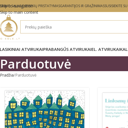
Skip to navigation
IRKIMO SĄLYGOS
PREKIŲ PRISTATYMAS
GARANTIJOS IR GRĄŽINIMAS
SUSISIEKITE S
Skip to main content
LASIKINIAI ATVIRUKAI
PRABANGŪS ATVIRUKAI
EL. ATVIRUKAI
KAL
Parduotuvė
Pradžia
Parduotuvė