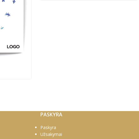
PASKYRA
Paskyra
Užsakymai