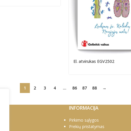
El. atvirukas EGV2502
1
2
3
4
…
86
87
88
→
INFORMACIJA
0769
Pirkimo sąlygos
1778
Prekių pristatymas