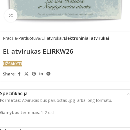
Click to enlarge
Pradžia
Parduotuvė
El. atvirukai
Elektroniniai atvirukai
El. atvirukas ELIRKW26
UŽSAKYTI
Share:
Specifikacija
Formatas:
Atvirukas bus paruoštas .jpg arba .png formatu.
Gamybos terminas
: 1-2 d.d