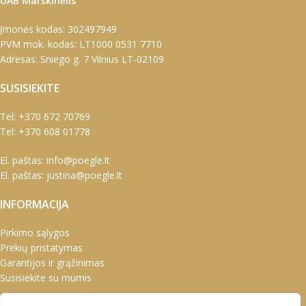
UAB Marškinėlis
Įmonės kodas: 302497949
PVM mok. kodas: LT1000 0531 7710
Adresas: Sniego g. 7 Vilnius LT-02109
SUSISIEKITE
Tel:
+370 672 70769
Tel:
+370 608 01778
El. paštas:
info@poegle.lt
El. paštas:
justina@poegle.lt
INFORMACIJA
Pirkimo sąlygos
Prekių pristatymas
Garantijos ir grąžinimas
Susisiekite su mumis