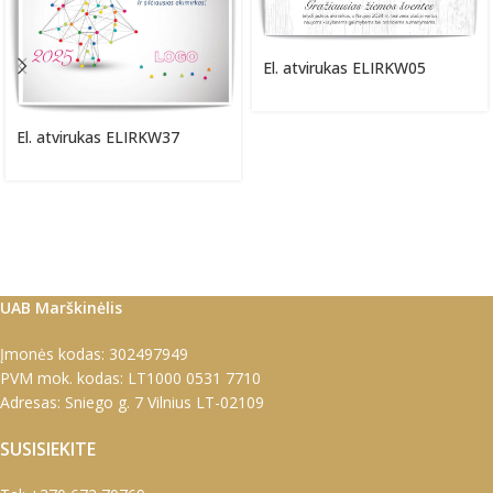
El. atvirukas ELIRKW05
El. atvirukas ELIRKW37
UAB Marškinėlis
Įmonės kodas: 302497949
PVM mok. kodas: LT1000 0531 7710
Adresas: Sniego g. 7 Vilnius LT-02109
SUSISIEKITE