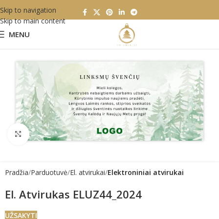
Skip to navigation
Skip to main content
MENU
Click to enlarge
Pradžia
Parduotuvė
El. atvirukai
Elektroniniai atvirukai
El. Atvirukas ELUZ44_2024
UŽSAKYTI