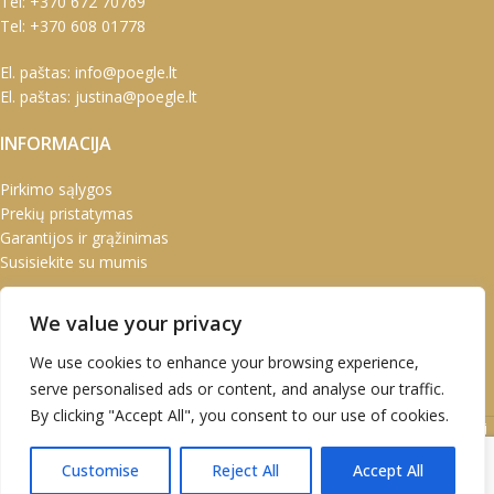
Tel:
+370 672 70769
Tel:
+370 608 01778
El. paštas:
info@poegle.lt
El. paštas:
justina@poegle.lt
INFORMACIJA
Pirkimo sąlygos
Prekių pristatymas
Garantijos ir grąžinimas
Susisiekite su mumis
PASKYRA
We value your privacy
Paskyra
We use cookies to enhance your browsing experience,
Užsakymai
serve personalised ads or content, and analyse our traffic.
Adresai
By clicking "Accept All", you consent to our use of cookies.
UAB Marškinėlis © 2020 Atvirukai | Prabangūs atvirukai | Kalėdiniai
atvirukai | Kalendoriai | Verslo dovanos
Customise
Reject All
Accept All