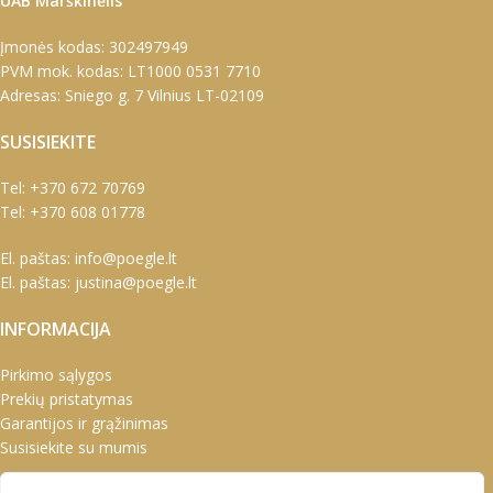
UAB Marškinėlis
Įmonės kodas: 302497949
PVM mok. kodas: LT1000 0531 7710
Adresas: Sniego g. 7 Vilnius LT-02109
SUSISIEKITE
Tel:
+370 672 70769
Tel:
+370 608 01778
El. paštas:
info@poegle.lt
El. paštas:
justina@poegle.lt
INFORMACIJA
Pirkimo sąlygos
Prekių pristatymas
Garantijos ir grąžinimas
Susisiekite su mumis