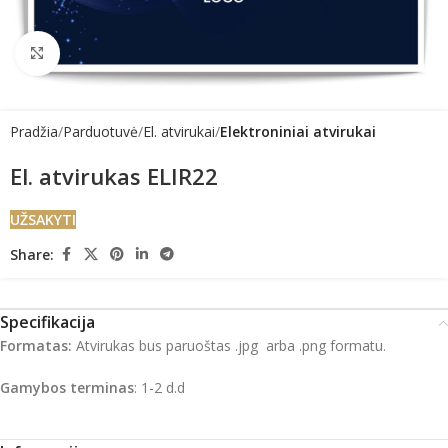
Click to enlarge
Pradžia
Parduotuvė
El. atvirukai
Elektroniniai atvirukai
El. atvirukas ELIR22
UŽSAKYTI
Share:
Specifikacija
Formatas:
Atvirukas bus paruoštas .jpg arba .png formatu.
Gamybos terminas
: 1-2 d.d