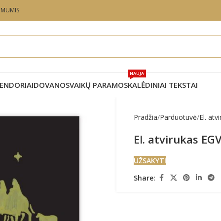
U MUMIS
NAUJA
ENDORIAI
DOVANOS
VAIKŲ PARAMOS
KALĖDINIAI TEKSTAI
Pradžia
Parduotuvė
El. atv
El. atvirukas EG
UŽSAKYTI
Share: