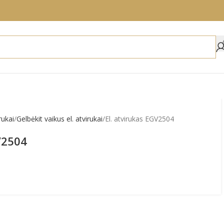
irukai
Gelbėkit vaikus el. atvirukai
El. atvirukas EGV2504
V2504