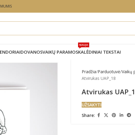
U MUMIS
NAUJA
ENDORIAI
DOVANOS
VAIKŲ PARAMOS
KALĖDINIAI TEKSTAI
Pradžia
Parduotuvė
Vaikų
Atvirukas UAP_18
Atvirukas UAP_
UŽSAKYTI
Share: