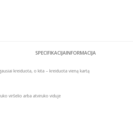
SPECIFIKACIJA
INFORMACIJA
gausiai kreiduota, o kita – kreiduota vieną kartą
uko viršelio arba atviruko viduje