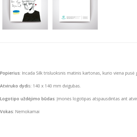
Popierius
: Incada Silk trisluoksnis matinis kartonas, kurio viena pusė 
Atviruko dydi
s: 140 x 140 mm dvigubas.
Logotipo uždėjimo būdas
: Įmonės logotipas atspausdintas ant atvir
Vokas
: Nemokamai