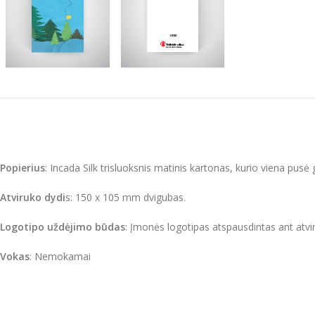
Popierius
: Incada Silk trisluoksnis matinis kartonas, kurio viena pusė 
Atviruko dydi
s: 150 x 105 mm dvigubas.
Logotipo uždėjimo būdas
: Įmonės logotipas atspausdintas ant atvir
Vokas
: Nemokamai