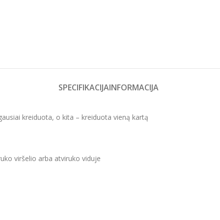
SPECIFIKACIJA
INFORMACIJA
gausiai kreiduota, o kita – kreiduota vieną kartą
uko viršelio arba atviruko viduje