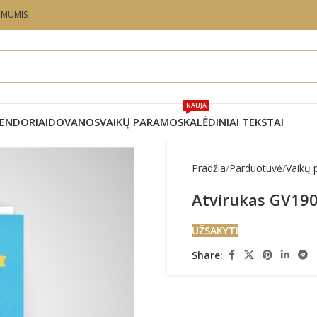
U MUMIS
NAUJA
ENDORIAI
DOVANOS
VAIKŲ PARAMOS
KALĖDINIAI TEKSTAI
Pradžia
Parduotuvė
Vaikų
Atvirukas GV19
UŽSAKYTI
Share: