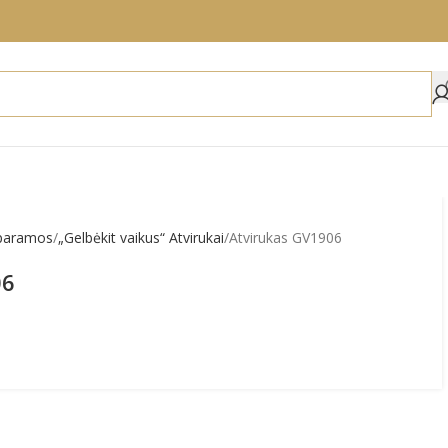
 paramos
„Gelbėkit vaikus“ Atvirukai
Atvirukas GV1906
06