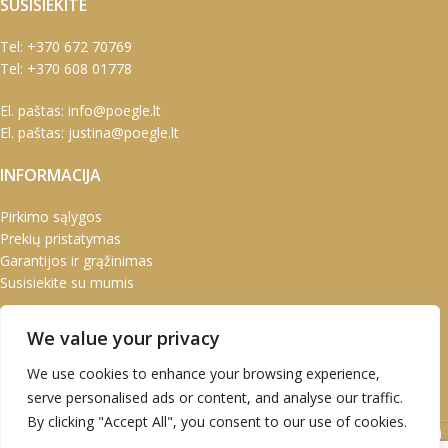
SUSISIEKITE
Tel:
+370 672 70769
Tel:
+370 608 01778
El. paštas:
info@poegle.lt
El. paštas:
justina@poegle.lt
INFORMACIJA
Pirkimo sąlygos
Prekių pristatymas
Garantijos ir grąžinimas
Susisiekite su mumis
PASKYRA
We value your privacy
Paskyra
We use cookies to enhance your browsing experience,
Užsakymai
serve personalised ads or content, and analyse our traffic.
Adresai
By clicking "Accept All", you consent to our use of cookies.
UAB Marškinėlis © 2020 Atvirukai | Prabangūs atvirukai | Kalėdiniai