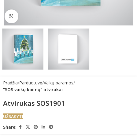
Click to enlarge
Pradžia
Parduotuvė
Vaikų paramos
"SOS vaikų kaimų" atvirukai
Atvirukas SOS1901
UŽSAKYTI
Share: