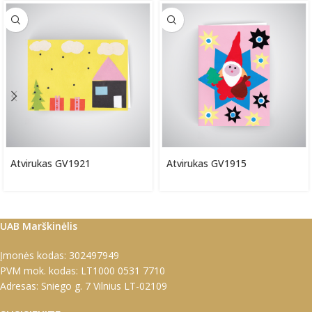
Atvirukas GV1921
Atvirukas GV1915
UAB Marškinėlis
Įmonės kodas: 302497949
PVM mok. kodas: LT1000 0531 7710
Adresas: Sniego g. 7 Vilnius LT-02109