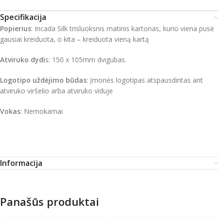
Specifikacija
Popierius
: Incada Silk trisluoksnis matinis kartonas, kurio viena pusė
gausiai kreiduota, o kita – kreiduota vieną kartą
Atviruko dydi
s: 150 x 105mm dvigubas.
Logotipo uždėjimo būdas
: Įmonės logotipas atspausdintas ant
atviruko viršelio arba atviruko viduje
Vokas
: Nemokamai
Informacija
Panašūs produktai