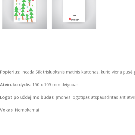
Popierius
: Incada Silk trisluoksnis matinis kartonas, kurio viena pusė 
Atviruko dydi
s: 150 x 105 mm dvigubas.
Logotipo uždėjimo būdas
: Įmonės logotipas atspausdintas ant atvir
Vokas
: Nemokamai