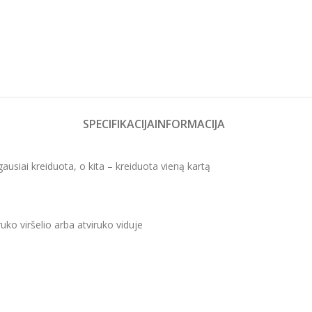
SPECIFIKACIJA
INFORMACIJA
gausiai kreiduota, o kita – kreiduota vieną kartą
uko viršelio arba atviruko viduje