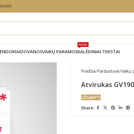
U MUMIS
NAUJA
ENDORIAI
DOVANOS
VAIKŲ PARAMOS
KALĖDINIAI TEKSTAI
Pradžia
Parduotuvė
Vaikų
Atvirukas GV19
UŽSAKYTI
Share: