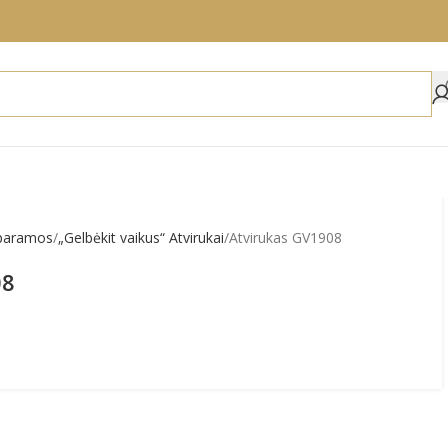
 paramos
„Gelbėkit vaikus“ Atvirukai
Atvirukas GV1908
08