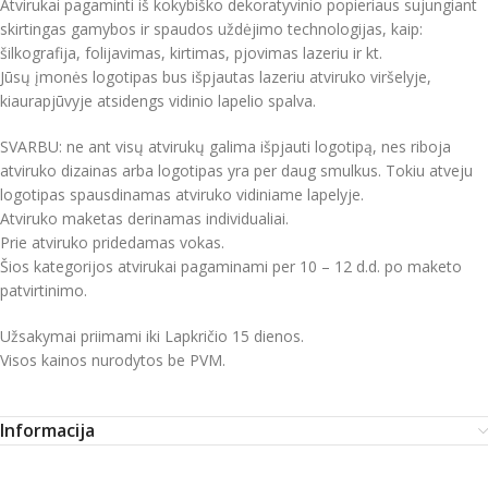
Atvirukai pagaminti iš kokybiško dekoratyvinio popieriaus sujungiant
skirtingas gamybos ir spaudos uždėjimo technologijas, kaip:
šilkografija, folijavimas, kirtimas, pjovimas lazeriu ir kt.
Jūsų įmonės logotipas bus išpjautas lazeriu atviruko viršelyje,
kiaurapjūvyje atsidengs vidinio lapelio spalva.
SVARBU: ne ant visų atvirukų galima išpjauti logotipą, nes riboja
atviruko dizainas arba logotipas yra per daug smulkus. Tokiu atveju
logotipas spausdinamas atviruko vidiniame lapelyje.
Atviruko maketas derinamas individualiai.
Prie atviruko pridedamas vokas.
Šios kategorijos atvirukai pagaminami per 10 – 12 d.d. po maketo
patvirtinimo.
Užsakymai priimami iki Lapkričio 15 dienos.
Visos kainos nurodytos be PVM.
Informacija