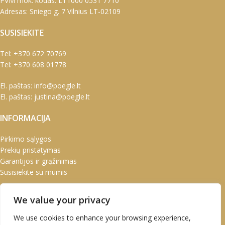
PVM mok. kodas: LT1000 0531 7710
Adresas: Sniego g. 7 Vilnius LT-02109
SUSISIEKITE
Tel:
+370 672 70769
Tel:
+370 608 01778
El. paštas:
info@poegle.lt
El. paštas:
justina@poegle.lt
INFORMACIJA
Pirkimo sąlygos
Prekių pristatymas
Garantijos ir grąžinimas
Susisiekite su mumis
PASKYRA
We value your privacy
Paskyra
We use cookies to enhance your browsing experience,