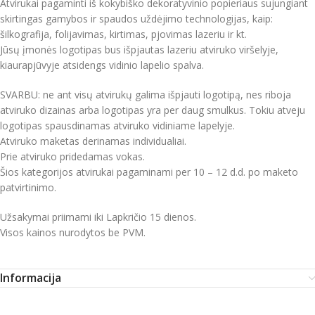
Atvirukai pagaminti iš kokybiško dekoratyvinio popieriaus sujungiant
skirtingas gamybos ir spaudos uždėjimo technologijas, kaip:
šilkografija, folijavimas, kirtimas, pjovimas lazeriu ir kt.
Jūsų įmonės logotipas bus išpjautas lazeriu atviruko viršelyje,
kiaurapjūvyje atsidengs vidinio lapelio spalva.
SVARBU: ne ant visų atvirukų galima išpjauti logotipą, nes riboja
atviruko dizainas arba logotipas yra per daug smulkus. Tokiu atveju
logotipas spausdinamas atviruko vidiniame lapelyje.
Atviruko maketas derinamas individualiai.
Prie atviruko pridedamas vokas.
Šios kategorijos atvirukai pagaminami per 10 – 12 d.d. po maketo
patvirtinimo.
Užsakymai priimami iki Lapkričio 15 dienos.
Visos kainos nurodytos be PVM.
Informacija