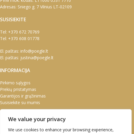
PVM mok. kodas: LT1000 0531 7710
Adresas: Sniego g. 7 Vilnius LT-02109
SUSISIEKITE
Tel:
+370 672 70769
Tel:
+370 608 01778
El. paštas:
info@poegle.lt
El. paštas:
justina@poegle.lt
INFORMACIJA
Pirkimo sąlygos
Prekių pristatymas
Garantijos ir grąžinimas
Susisiekite su mumis
PASKYRA
We value your privacy
Paskyra
We use cookies to enhance your browsing experience,