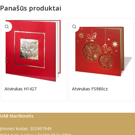
Panašūs produktai
Atvirukas H1427
Atvirukas FS980cz
UAB Marškinėlis
Įmonės kodas: 302497949