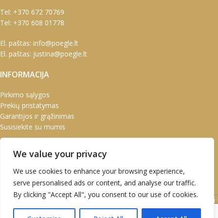
Tel:
+370 672 70769
Tel:
+370 608 01778
El. paštas:
info@poegle.lt
El. paštas:
justina@poegle.lt
INFORMACIJA
Pirkimo sąlygos
Prekių pristatymas
Garantijos ir grąžinimas
Susisiekite su mumis
PASKYRA
We value your privacy
Paskyra
We use cookies to enhance your browsing experience,
Užsakymai
serve personalised ads or content, and analyse our traffic.
Adresai
By clicking "Accept All", you consent to our use of cookies.
UAB Marškinėlis © 2020 Atvirukai | Prabangūs atvirukai | Kalėdiniai
atvirukai | Kalendoriai | Verslo dovanos