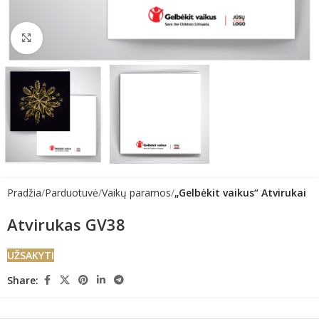
Click to enlarge
Pradžia
Parduotuvė
Vaikų paramos
„Gelbėkit vaikus“ Atvirukai
Atvirukas GV38
UŽSAKYTI
Share: