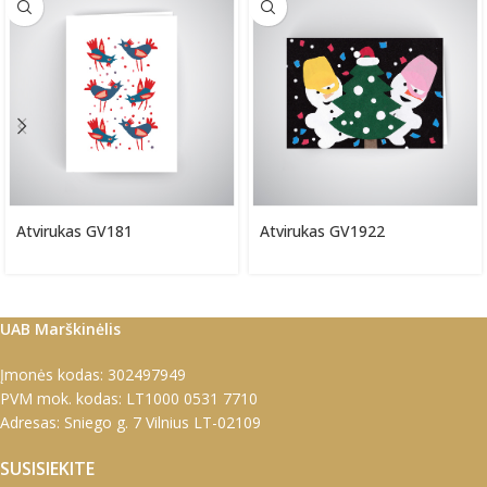
Atvirukas GV181
Atvirukas GV1922
UAB Marškinėlis
Įmonės kodas: 302497949
PVM mok. kodas: LT1000 0531 7710
Adresas: Sniego g. 7 Vilnius LT-02109
SUSISIEKITE