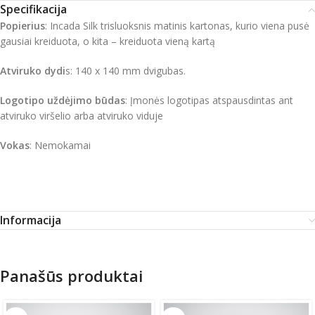
Specifikacija
Popierius
: Incada Silk trisluoksnis matinis kartonas, kurio viena pusė
gausiai kreiduota, o kita – kreiduota vieną kartą
Atviruko dydi
s: 140 x 140 mm dvigubas.
Logotipo uždėjimo būdas
: Įmonės logotipas atspausdintas ant
atviruko viršelio arba atviruko viduje
Vokas
: Nemokamai
Informacija
Panašūs produktai