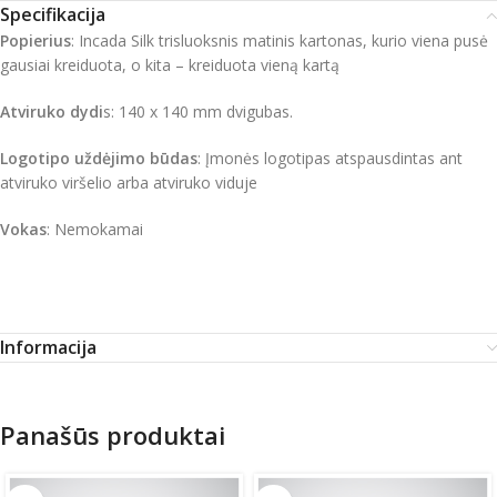
Specifikacija
Popierius
: Incada Silk trisluoksnis matinis kartonas, kurio viena pusė
gausiai kreiduota, o kita – kreiduota vieną kartą
Atviruko dydi
s: 140 x 140 mm dvigubas.
Logotipo uždėjimo būdas
: Įmonės logotipas atspausdintas ant
atviruko viršelio arba atviruko viduje
Vokas
: Nemokamai
Informacija
Panašūs produktai