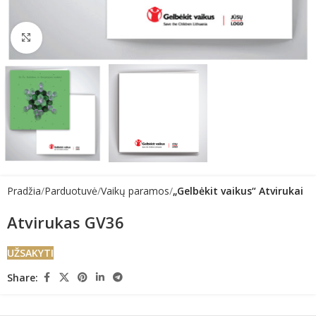
Click to enlarge
Pradžia
Parduotuvė
Vaikų paramos
„Gelbėkit vaikus“ Atvirukai
Atvirukas GV36
UŽSAKYTI
Share: