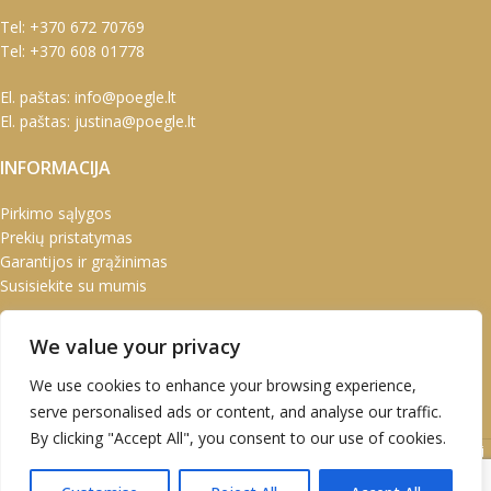
Tel:
+370 672 70769
Tel:
+370 608 01778
El. paštas:
info@poegle.lt
El. paštas:
justina@poegle.lt
INFORMACIJA
Pirkimo sąlygos
Prekių pristatymas
Garantijos ir grąžinimas
Susisiekite su mumis
PASKYRA
We value your privacy
Paskyra
We use cookies to enhance your browsing experience,
Užsakymai
serve personalised ads or content, and analyse our traffic.
Adresai
By clicking "Accept All", you consent to our use of cookies.
UAB Marškinėlis © 2020 Atvirukai | Prabangūs atvirukai | Kalėdiniai
atvirukai | Kalendoriai | Verslo dovanos