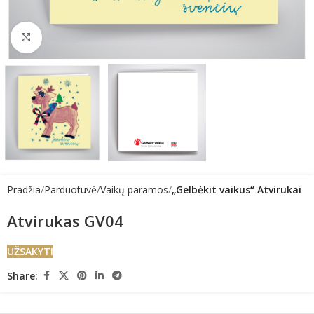
Click to enlarge
Pradžia
Parduotuvė
Vaikų paramos
„Gelbėkit vaikus“ Atvirukai
Atvirukas GV04
UŽSAKYTI
Share: