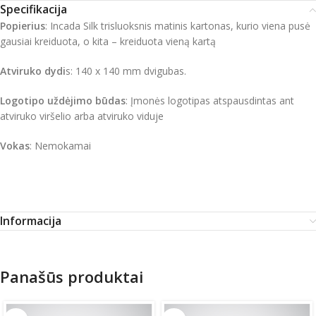
Specifikacija
Popierius
: Incada Silk trisluoksnis matinis kartonas, kurio viena pusė
gausiai kreiduota, o kita – kreiduota vieną kartą
Atviruko dydi
s: 140 x 140 mm dvigubas.
Logotipo uždėjimo būdas
: Įmonės logotipas atspausdintas ant
atviruko viršelio arba atviruko viduje
Vokas
: Nemokamai
Informacija
Panašūs produktai