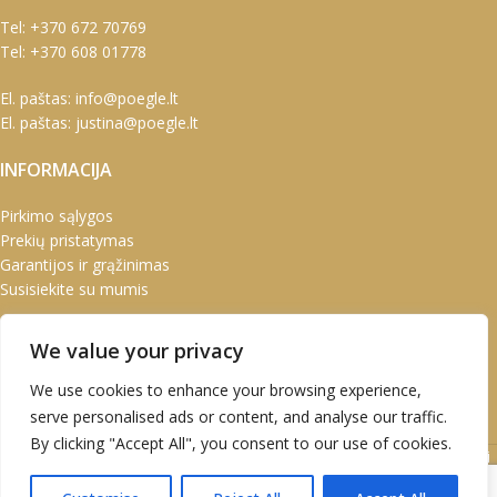
Tel:
+370 672 70769
Tel:
+370 608 01778
El. paštas:
info@poegle.lt
El. paštas:
justina@poegle.lt
INFORMACIJA
Pirkimo sąlygos
Prekių pristatymas
Garantijos ir grąžinimas
Susisiekite su mumis
PASKYRA
We value your privacy
Paskyra
We use cookies to enhance your browsing experience,
Užsakymai
serve personalised ads or content, and analyse our traffic.
Adresai
By clicking "Accept All", you consent to our use of cookies.
UAB Marškinėlis © 2020 Atvirukai | Prabangūs atvirukai | Kalėdiniai
atvirukai | Kalendoriai | Verslo dovanos