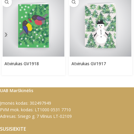
Atvirukas GV1918
Atvirukas GV1917
UAB Marškinėlis
Įmonės kodas: 302497949
PVM mok. kodas: LT1000 0531 7710
Adresas: Sniego g. 7 Vilnius LT-02109
SUSISIEKITE