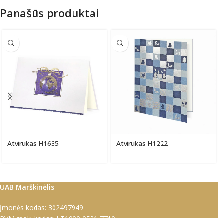
Panašūs produktai
Atvirukas H1635
Atvirukas H1222
UAB Marškinėlis
Įmonės kodas: 302497949