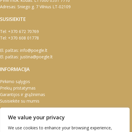
PVM mok. kodas: LT1000 0531 7710
Adresas: Sniego g. 7 Vilnius LT-02109
SUSISIEKITE
Tel:
+370 672 70769
Tel:
+370 608 01778
El. paštas:
info@poegle.lt
El. paštas:
justina@poegle.lt
INFORMACIJA
Pirkimo sąlygos
Prekių pristatymas
Garantijos ir grąžinimas
Susisiekite su mumis
PASKYRA
We value your privacy
Paskyra
We use cookies to enhance your browsing experience,