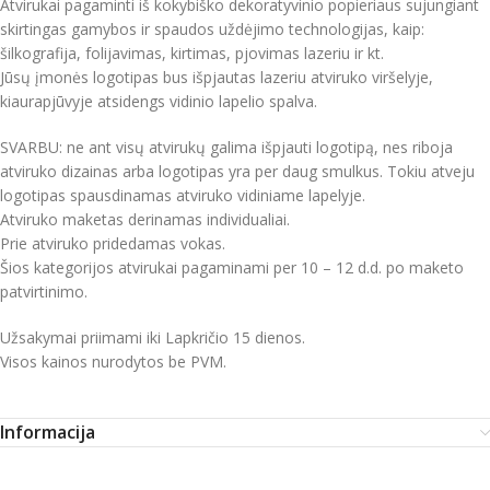
Atvirukai pagaminti iš kokybiško dekoratyvinio popieriaus sujungiant
skirtingas gamybos ir spaudos uždėjimo technologijas, kaip:
šilkografija, folijavimas, kirtimas, pjovimas lazeriu ir kt.
Jūsų įmonės logotipas bus išpjautas lazeriu atviruko viršelyje,
kiaurapjūvyje atsidengs vidinio lapelio spalva.
SVARBU: ne ant visų atvirukų galima išpjauti logotipą, nes riboja
atviruko dizainas arba logotipas yra per daug smulkus. Tokiu atveju
logotipas spausdinamas atviruko vidiniame lapelyje.
Atviruko maketas derinamas individualiai.
Prie atviruko pridedamas vokas.
Šios kategorijos atvirukai pagaminami per 10 – 12 d.d. po maketo
patvirtinimo.
Užsakymai priimami iki Lapkričio 15 dienos.
Visos kainos nurodytos be PVM.
Informacija