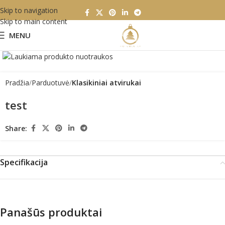
Skip to navigation
Skip to main content
MENU
Click to enlarge
Pradžia
Parduotuvė
Klasikiniai atvirukai
test
Share:
Specifikacija
Panašūs produktai