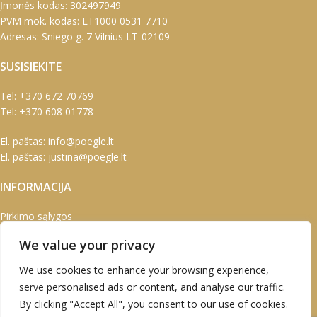
Įmonės kodas: 302497949
PVM mok. kodas: LT1000 0531 7710
Adresas: Sniego g. 7 Vilnius LT-02109
SUSISIEKITE
Tel:
+370 672 70769
Tel:
+370 608 01778
El. paštas:
info@poegle.lt
El. paštas:
justina@poegle.lt
INFORMACIJA
Pirkimo sąlygos
Prekių pristatymas
We value your privacy
Garantijos ir grąžinimas
Susisiekite su mumis
We use cookies to enhance your browsing experience,
serve personalised ads or content, and analyse our traffic.
PASKYRA
By clicking "Accept All", you consent to our use of cookies.