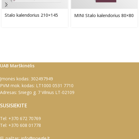
Stalo kalendorius 210×145
MINI Stalo kalendorius 80×80
UAB Marškinėlis
Įmonės kodas: 302497949
PVM mok. kodas: LT1000 0531 7710
Adresas: Sniego g. 7 Vilnius LT-02109
SUSISIEKITE
Tel:
+370 672 70769
Tel:
+370 608 01778
El. paštas:
info@poegle.lt