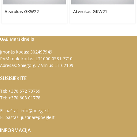
Atvirukas GKW22
Atvirukas GKW21
UAB Marškinėlis
Įmonės kodas: 302497949
PVM mok. kodas: LT1000 0531 7710
Adresas: Sniego g. 7 Vilnius LT-02109
SUSISIEKITE
Tel:
+370 672 70769
Tel:
+370 608 01778
El. paštas:
info@poegle.lt
El. paštas:
justina@poegle.lt
INFORMACIJA