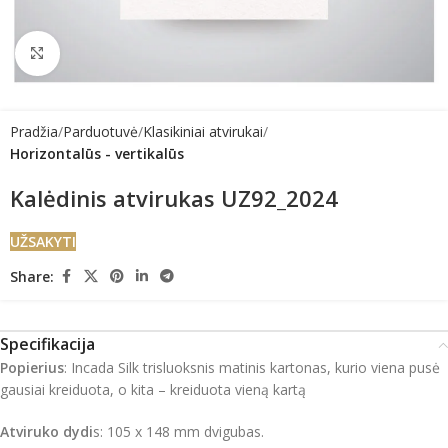
Click to enlarge
Pradžia
Parduotuvė
Klasikiniai atvirukai
Horizontalūs - vertikalūs
Kalėdinis atvirukas UZ92_2024
UŽSAKYTI
Share:
Specifikacija
Popierius
: Incada Silk trisluoksnis matinis kartonas, kurio viena pusė
gausiai kreiduota, o kita – kreiduota vieną kartą
Atviruko dydi
s: 105 x 148 mm dvigubas.