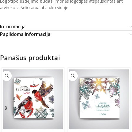
Logotipo uždėjimo būdas
: Įmonės logotipas atspausdintas ant
atviruko viršelio arba atviruko viduje
Informacija
Papildoma informacija
Panašūs produktai