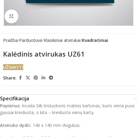
Click to enlarge
Pradžia
Parduotuvė
Klasikiniai atvirukai
Kvadratiniai
Kalėdinis atvirukas UZ61
UŽSAKYTI
Share:
Specifikacija
Popierius
: Incada Silk trisluoksnis matinis kartonas, kurio viena pusė
gausiai kreiduota, o kita – kreiduota vieną kartą
Atviruko dydi
s: 140 x 140 mm dvigubas.