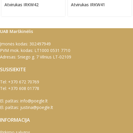
Atvirukas IRKW42
Atvirukas IRKW41
UAB Marškinėlis
Įmonės kodas: 302497949
PVM mok. kodas: LT1000 0531 7710
Adresas: Sniego g. 7 Vilnius LT-02109
SUSISIEKITE
Tel:
+370 672 70769
Tel:
+370 608 01778
El. paštas:
info@poegle.lt
El. paštas:
justina@poegle.lt
INFORMACIJA
Pirkimo sąlygos