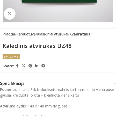
Click to enlarge
Pradžia
Parduotuvė
Klasikiniai atvirukai
Kvadratiniai
Kalėdinis atvirukas UZ48
UŽSAKYTI
Share:
Specifikacija
Popierius
: Incada Silk trisluoksnis matinis kartonas, kurio viena pusė
gausiai kreiduota, o kita – kreiduota vieną kartą
Atviruko dydi
s: 140 x 140 mm dvigubas.