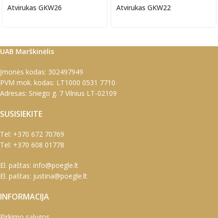
Atvirukas GKW26
Atvirukas GKW22
UAB Marškinėlis
Įmonės kodas: 302497949
PVM mok. kodas: LT1000 0531 7710
Adresas: Sniego g. 7 Vilnius LT-02109
SUSISIEKITE
Tel:
+370 672 70769
Tel:
+370 608 01778
El. paštas:
info@poegle.lt
El. paštas:
justina@poegle.lt
INFORMACIJA
Pirkimo sąlygos