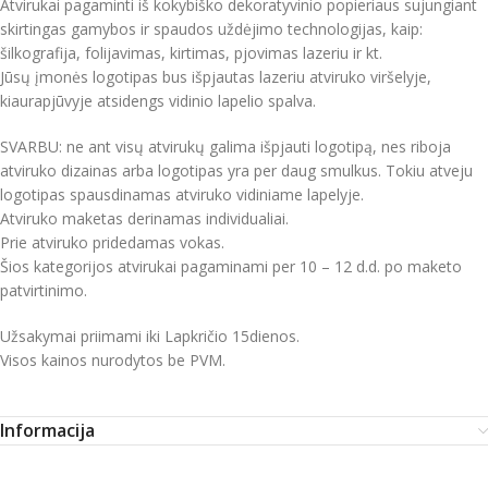
Atvirukai pagaminti iš kokybiško dekoratyvinio popieriaus sujungiant
skirtingas gamybos ir spaudos uždėjimo technologijas, kaip:
šilkografija, folijavimas, kirtimas, pjovimas lazeriu ir kt.
Jūsų įmonės logotipas bus išpjautas lazeriu atviruko viršelyje,
kiaurapjūvyje atsidengs vidinio lapelio spalva.
SVARBU: ne ant visų atvirukų galima išpjauti logotipą, nes riboja
atviruko dizainas arba logotipas yra per daug smulkus. Tokiu atveju
logotipas spausdinamas atviruko vidiniame lapelyje.
Atviruko maketas derinamas individualiai.
Prie atviruko pridedamas vokas.
Šios kategorijos atvirukai pagaminami per 10 – 12 d.d. po maketo
patvirtinimo.
Užsakymai priimami iki Lapkričio 15dienos.
Visos kainos nurodytos be PVM.
Informacija