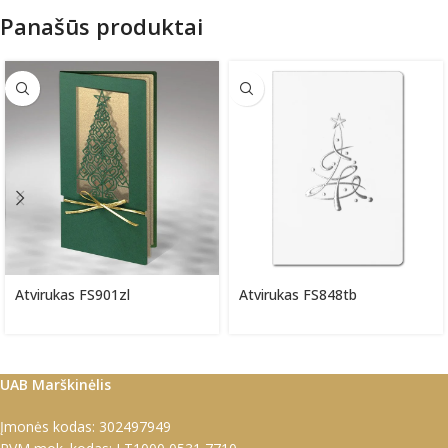
Panašūs produktai
Atvirukas FS901zl
Atvirukas FS848tb
UAB Marškinėlis
Įmonės kodas: 302497949