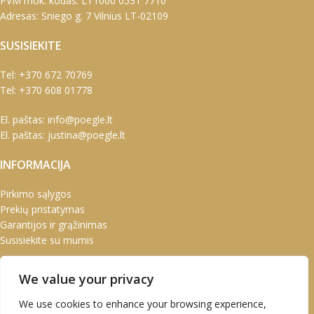
PVM mok. kodas: LT1000 0531 7710
Adresas: Sniego g. 7 Vilnius LT-02109
SUSISIEKITE
Tel:
+370 672 70769
Tel:
+370 608 01778
El. paštas:
info@poegle.lt
El. paštas:
justina@poegle.lt
INFORMACIJA
Pirkimo sąlygos
Prekių pristatymas
Garantijos ir grąžinimas
Susisiekite su mumis
PASKYRA
We value your privacy
Paskyra
We use cookies to enhance your browsing experience,