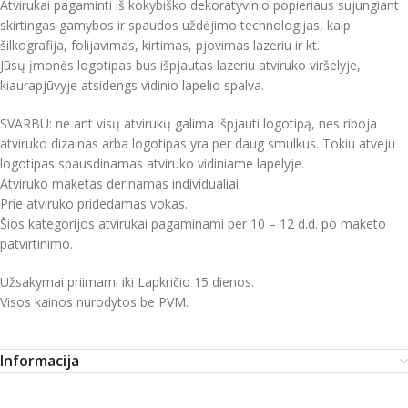
Atvirukai pagaminti iš kokybiško dekoratyvinio popieriaus sujungiant
skirtingas gamybos ir spaudos uždėjimo technologijas, kaip:
šilkografija, folijavimas, kirtimas, pjovimas lazeriu ir kt.
Jūsų įmonės logotipas bus išpjautas lazeriu atviruko viršelyje,
kiaurapjūvyje atsidengs vidinio lapelio spalva.
SVARBU: ne ant visų atvirukų galima išpjauti logotipą, nes riboja
atviruko dizainas arba logotipas yra per daug smulkus. Tokiu atveju
logotipas spausdinamas atviruko vidiniame lapelyje.
Atviruko maketas derinamas individualiai.
Prie atviruko pridedamas vokas.
Šios kategorijos atvirukai pagaminami per 10 – 12 d.d. po maketo
patvirtinimo.
Užsakymai priimami iki Lapkričio 15 dienos.
Visos kainos nurodytos be PVM.
Informacija