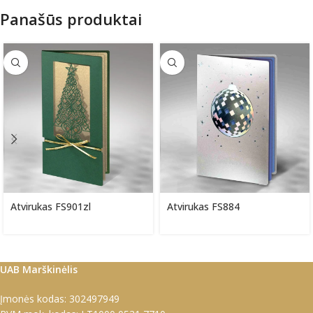
Panašūs produktai
Atvirukas FS901zl
Atvirukas FS884
UAB Marškinėlis
Įmonės kodas: 302497949