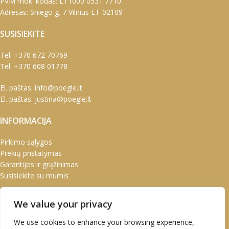
PVM mok. kodas: LT1000 0531 7710
Adresas: Sniego g. 7 Vilnius LT-02109
SUSISIEKITE
Tel:
+370 672 70769
Tel:
+370 608 01778
El. paštas:
info@poegle.lt
El. paštas:
justina@poegle.lt
INFORMACIJA
Pirkimo sąlygos
Prekių pristatymas
Garantijos ir grąžinimas
Susisiekite su mumis
PASKYRA
We value your privacy
Paskyra
We use cookies to enhance your browsing experience,