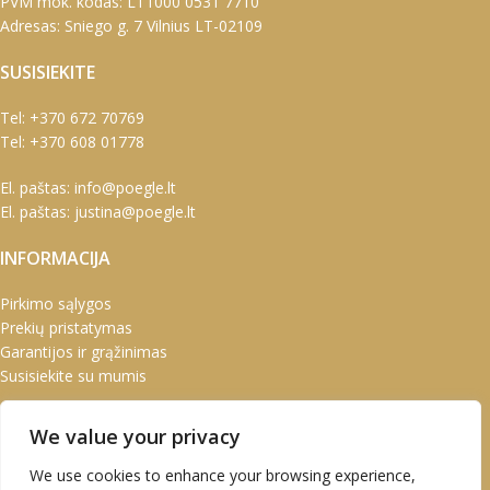
PVM mok. kodas: LT1000 0531 7710
Adresas: Sniego g. 7 Vilnius LT-02109
SUSISIEKITE
Tel:
+370 672 70769
Tel:
+370 608 01778
El. paštas:
info@poegle.lt
El. paštas:
justina@poegle.lt
INFORMACIJA
Pirkimo sąlygos
Prekių pristatymas
Garantijos ir grąžinimas
Susisiekite su mumis
PASKYRA
We value your privacy
Paskyra
We use cookies to enhance your browsing experience,