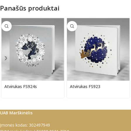
Panašūs produktai
Atvirukas FS924s
Atvirukas FS923
UAB Marškinėlis
Įmonės kodas: 302497949