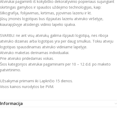
Atvirukai pagaminti iš kokybiško dekoratyvinio popieriaus sujungiant
skirtingas gamybos ir spaudos uždėjimo technologijas, kaip:
šilkografija, folijavimas, kirtimas, pjovimas lazeriu ir kt.
Jūsų įmonės logotipas bus išpjautas lazeriu atviruko viršelyje,
kiaurapjūvyje atsidengs vidinio lapelio spalva.
SVARBU: ne ant visų atvirukų galima išpjauti logotipą, nes riboja
atviruko dizainas arba logotipas yra per daug smulkus. Tokiu atveju
logotipas spausdinamas atviruko vidiniame lapelyje.
Atviruko maketas derinamas individualiai.
Prie atviruko pridedamas vokas.
Šios kategorijos atvirukai pagaminami per 10 – 12 d.d. po maketo
patvirtinimo.
Užsakymai priimami iki Lapkričio 15 dienos.
Visos kainos nurodytos be PVM.
Informacija