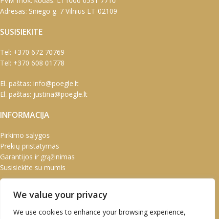
PVM mok. kodas: LT1000 0531 7710
Adresas: Sniego g. 7 Vilnius LT-02109
SUSISIEKITE
Tel:
+370 672 70769
Tel:
+370 608 01778
El. paštas:
info@poegle.lt
El. paštas:
justina@poegle.lt
INFORMACIJA
Pirkimo sąlygos
Prekių pristatymas
Garantijos ir grąžinimas
Susisiekite su mumis
PASKYRA
We value your privacy
Paskyra
We use cookies to enhance your browsing experience,