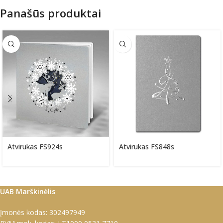
Panašūs produktai
Atvirukas FS924s
Atvirukas FS848s
UAB Marškinėlis
Įmonės kodas: 302497949