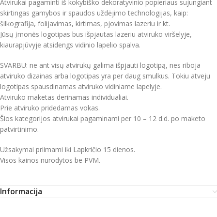
Atvirukai pagaminti iš kokybiško dekoratyvinio popieriaus sujungiant
skirtingas gamybos ir spaudos uždėjimo technologijas, kaip:
šilkografija, folijavimas, kirtimas, pjovimas lazeriu ir kt.
Jūsų įmonės logotipas bus išpjautas lazeriu atviruko viršelyje,
kiaurapjūvyje atsidengs vidinio lapelio spalva.
SVARBU: ne ant visų atvirukų galima išpjauti logotipą, nes riboja
atviruko dizainas arba logotipas yra per daug smulkus. Tokiu atveju
logotipas spausdinamas atviruko vidiniame lapelyje.
Atviruko maketas derinamas individualiai.
Prie atviruko pridedamas vokas.
Šios kategorijos atvirukai pagaminami per 10 – 12 d.d. po maketo
patvirtinimo.
Užsakymai priimami iki Lapkričio 15 dienos.
Visos kainos nurodytos be PVM.
Informacija