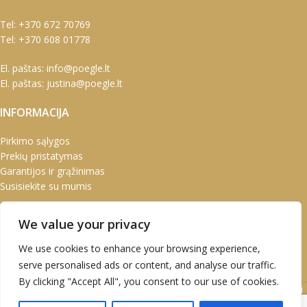
Tel:
+370 672 70769
Tel:
+370 608 01778
El. paštas:
info@poegle.lt
El. paštas:
justina@poegle.lt
INFORMACIJA
Pirkimo sąlygos
Prekių pristatymas
Garantijos ir grąžinimas
Susisiekite su mumis
PASKYRA
We value your privacy
Paskyra
We use cookies to enhance your browsing experience,
Užsakymai
serve personalised ads or content, and analyse our traffic.
Adresai
By clicking "Accept All", you consent to our use of cookies.
UAB Marškinėlis © 2020 Atvirukai | Prabangūs atvirukai | Kalėdiniai
atvirukai | Kalendoriai | Verslo dovanos