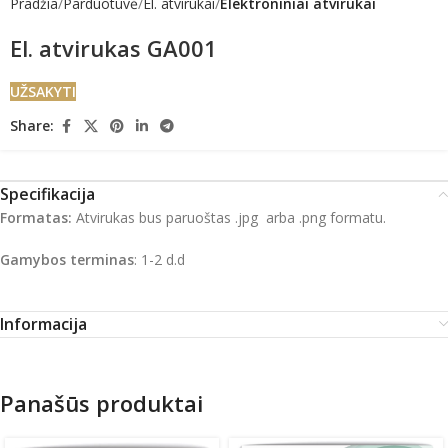
Pradžia
Parduotuvė
El. atvirukai
Elektroniniai atvirukai
El. atvirukas GA001
UŽSAKYTI
Share:
Specifikacija
Formatas:
Atvirukas bus paruoštas .jpg arba .png formatu.
Gamybos terminas
: 1-2 d.d
Informacija
Panašūs produktai