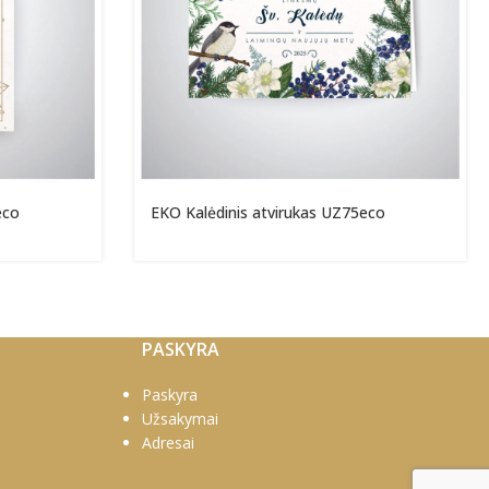
eco
EKO Kalėdinis atvirukas UZ75eco
PASKYRA
Paskyra
Užsakymai
Adresai