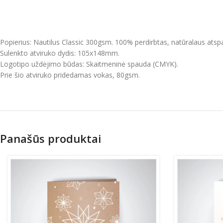
Popierius: Nautilus Classic 300gsm. 100% perdirbtas, natūralaus atspal
Sulenkto atviruko dydis: 105x148mm.
Logotipo uždėjimo būdas: Skaitmeninė spauda (CMYK).
Prie šio atviruko pridedamas vokas, 80gsm.
Panašūs produktai