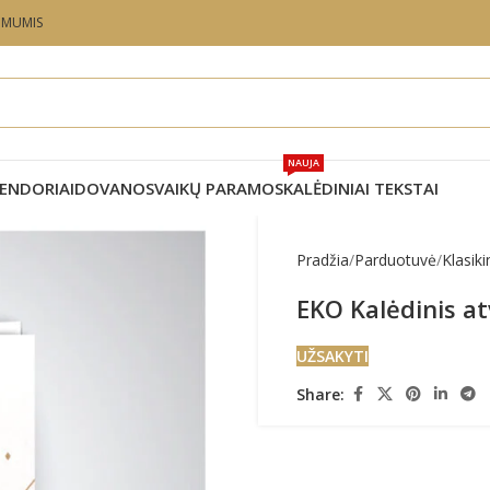
U MUMIS
NAUJA
ENDORIAI
DOVANOS
VAIKŲ PARAMOS
KALĖDINIAI TEKSTAI
Pradžia
Parduotuvė
Klasiki
EKO Kalėdinis a
UŽSAKYTI
Share: