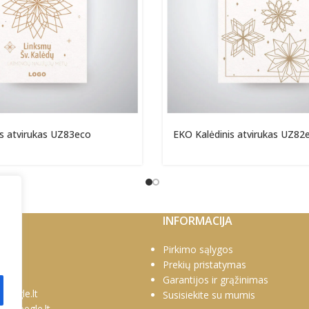
s atvirukas UZ83eco
EKO Kalėdinis atvirukas UZ82
INFORMACIJA
0769
Pirkimo sąlygos
1778
Prekių pristatymas
Garantijos ir grąžinimas
poegle.lt
Susisiekite su mumis
na@poegle.lt