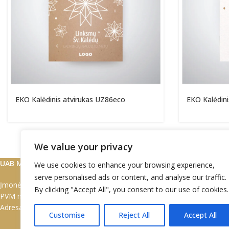
EKO Kalėdinis atvirukas UZ86eco
EKO Kalėdini
We value your privacy
SUSISIEKITE
UAB Marškinėlis
We use cookies to enhance your browsing experience,
serve personalised ads or content, and analyse our traffic.
Įmonės kodas: 302497949
Tel:
+370 672 7
By clicking "Accept All", you consent to our use of cookies.
PVM mok. kodas: LT1000 0531 7710
Tel:
+370 608 0
Adresas: Sniego g. 7 Vilnius LT-02109
Customise
Reject All
Accept All
El. paštas:
info@
El. paštas:
justi