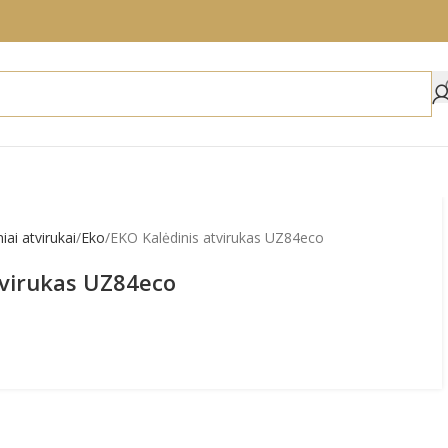
niai atvirukai
Eko
EKO Kalėdinis atvirukas UZ84eco
tvirukas UZ84eco