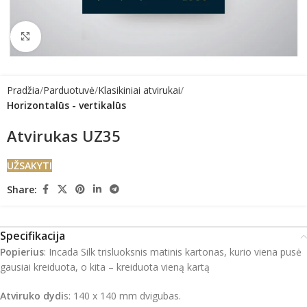
Click to enlarge
Pradžia
Parduotuvė
Klasikiniai atvirukai
Horizontalūs - vertikalūs
Atvirukas UZ35
UŽSAKYTI
Share:
Specifikacija
Popierius
: Incada Silk trisluoksnis matinis kartonas, kurio viena pusė
gausiai kreiduota, o kita – kreiduota vieną kartą
Atviruko dydi
s: 140 x 140 mm dvigubas.