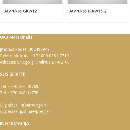
Atvirukas GKW12
Atvirukas IRKW15-2
UAB Marškinėlis
Įmonės kodas: 302497949
PVM mok. kodas: LT1000 0531 7710
Adresas: Sniego g. 7 Vilnius LT-02109
SUSISIEKITE
Tel:
+370 672 70769
Tel:
+370 608 01778
El. paštas:
info@poegle.lt
El. paštas:
justina@poegle.lt
INFORMACIJA