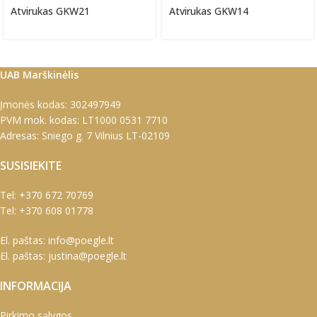
Atvirukas GKW21
Atvirukas GKW14
UAB Marškinėlis
Įmonės kodas: 302497949
PVM mok. kodas: LT1000 0531 7710
Adresas: Sniego g. 7 Vilnius LT-02109
SUSISIEKITE
Tel:
+370 672 70769
Tel:
+370 608 01778
El. paštas:
info@poegle.lt
El. paštas:
justina@poegle.lt
INFORMACIJA
Pirkimo sąlygos