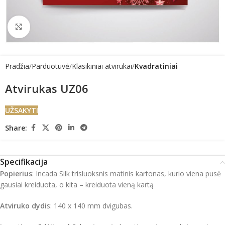
Click to enlarge
Pradžia
Parduotuvė
Klasikiniai atvirukai
Kvadratiniai
Atvirukas UZ06
UŽSAKYTI
Share:
Specifikacija
Popierius
: Incada Silk trisluoksnis matinis kartonas, kurio viena pusė
gausiai kreiduota, o kita – kreiduota vieną kartą
Atviruko dydi
s: 140 x 140 mm dvigubas.