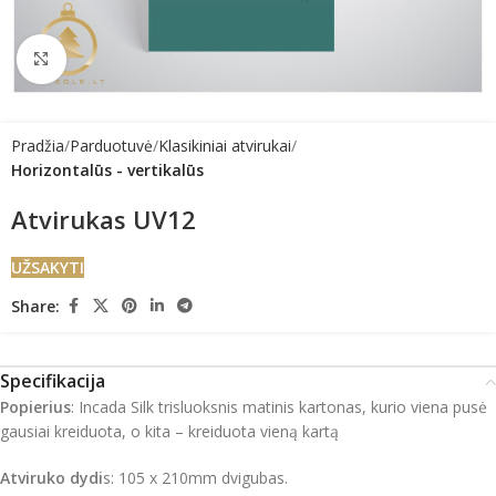
Click to enlarge
Pradžia
Parduotuvė
Klasikiniai atvirukai
Horizontalūs - vertikalūs
Atvirukas UV12
UŽSAKYTI
Share:
Specifikacija
Popierius
: Incada Silk trisluoksnis matinis kartonas, kurio viena pusė
gausiai kreiduota, o kita – kreiduota vieną kartą
Atviruko dydi
s: 105 x 210mm dvigubas.