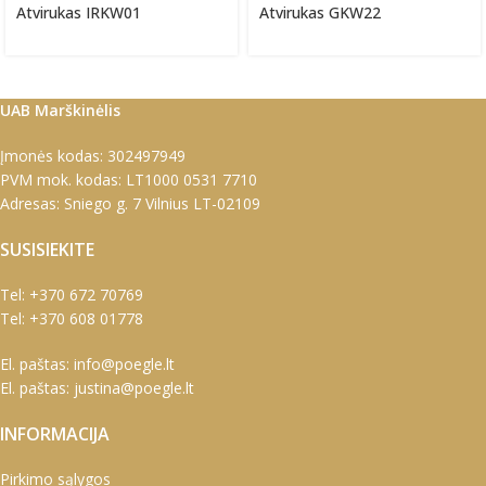
Atvirukas IRKW01
Atvirukas GKW22
UAB Marškinėlis
Įmonės kodas: 302497949
PVM mok. kodas: LT1000 0531 7710
Adresas: Sniego g. 7 Vilnius LT-02109
SUSISIEKITE
Tel:
+370 672 70769
Tel:
+370 608 01778
El. paštas:
info@poegle.lt
El. paštas:
justina@poegle.lt
INFORMACIJA
Pirkimo sąlygos