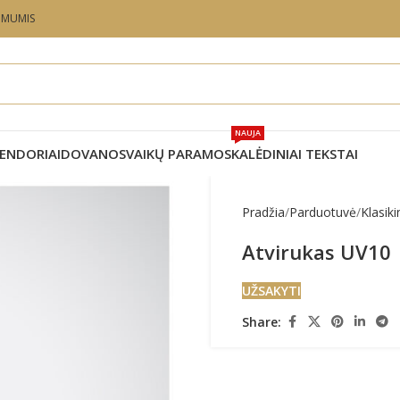
U MUMIS
NAUJA
ENDORIAI
DOVANOS
VAIKŲ PARAMOS
KALĖDINIAI TEKSTAI
Pradžia
Parduotuvė
Klasiki
Atvirukas UV10
UŽSAKYTI
Share: