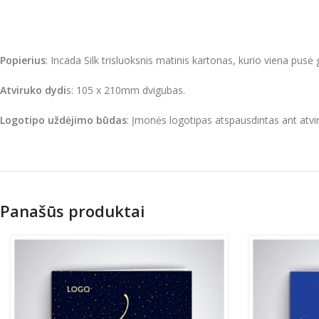
Popierius
: Incada Silk trisluoksnis matinis kartonas, kurio viena pusė 
Atviruko dydi
s: 105 x 210mm dvigubas.
Logotipo uždėjimo būdas
: Įmonės logotipas atspausdintas ant atvir
Panašūs produktai