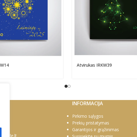
KW14
Atvirukas IRKW39
INFORMACIJA
0769
Pirkimo sąlygos
1778
Prekių pristatymas
Garantijos ir grąžinimas
poegle.lt
Susisiekite su mumis