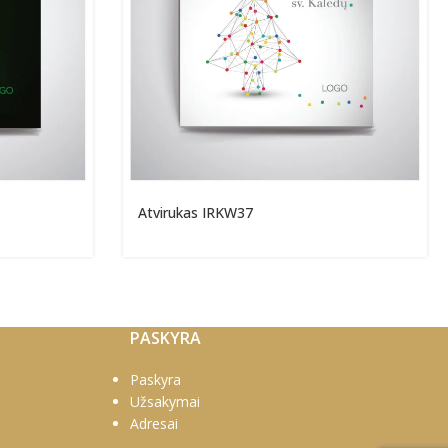
Atvirukas IRKW37
PASKYRA
Paskyra
Užsakymai
Adresai