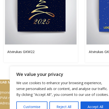
Atvirukas GKW22
Atvirukas G
We value your privacy
SUSISIEKITE
UAB Marškinėlis
We use cookies to enhance your browsing experience,
serve personalised ads or content, and analyse our traffic.
Įmonės kodas: 302497949
Tel:
+370 672 7
By clicking "Accept All", you consent to our use of cookies.
PVM mok. kodas: LT1000 0531 7710
Tel:
+370 608 0
Adresas: Sniego g. 7 Vilnius LT-02109
Customise
Reject All
Accept All
El. paštas:
info@