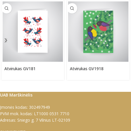
Atvirukas GV181
Atvirukas GV1918
UAB Marškinėlis
Įmonės kodas: 302497949
PVM mok. kodas: LT1000 0531 7710
Adresas: Sniego g. 7 Vilnius LT-02109