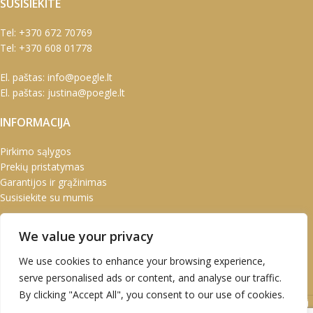
SUSISIEKITE
Tel:
+370 672 70769
Tel:
+370 608 01778
El. paštas:
info@poegle.lt
El. paštas:
justina@poegle.lt
INFORMACIJA
Pirkimo sąlygos
Prekių pristatymas
Garantijos ir grąžinimas
Susisiekite su mumis
PASKYRA
We value your privacy
Paskyra
We use cookies to enhance your browsing experience,
Užsakymai
serve personalised ads or content, and analyse our traffic.
Adresai
By clicking "Accept All", you consent to our use of cookies.
UAB Marškinėlis © 2020 Atvirukai | Prabangūs atvirukai | Kalėdiniai