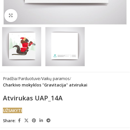
Click to enlarge
Pradžia
Parduotuvė
Vaikų paramos
Charkivo mokyklos "Gravitacija" atvirukai
Atvirukas UAP_14A
UŽSAKYTI
Share: