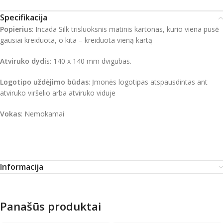
Specifikacija
Popierius
: Incada Silk trisluoksnis matinis kartonas, kurio viena pusė
gausiai kreiduota, o kita – kreiduota vieną kartą
Atviruko dydi
s: 140 x 140 mm dvigubas.
Logotipo uždėjimo būdas
: Įmonės logotipas atspausdintas ant
atviruko viršelio arba atviruko viduje
Vokas
: Nemokamai
Informacija
Panašūs produktai