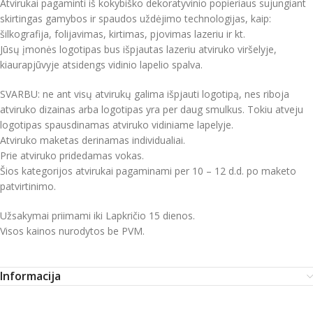
Atvirukai pagaminti iš kokybiško dekoratyvinio popieriaus sujungiant
skirtingas gamybos ir spaudos uždėjimo technologijas, kaip:
šilkografija, folijavimas, kirtimas, pjovimas lazeriu ir kt.
Jūsų įmonės logotipas bus išpjautas lazeriu atviruko viršelyje,
kiaurapjūvyje atsidengs vidinio lapelio spalva.
SVARBU: ne ant visų atvirukų galima išpjauti logotipą, nes riboja
atviruko dizainas arba logotipas yra per daug smulkus. Tokiu atveju
logotipas spausdinamas atviruko vidiniame lapelyje.
Atviruko maketas derinamas individualiai.
Prie atviruko pridedamas vokas.
Šios kategorijos atvirukai pagaminami per 10 – 12 d.d. po maketo
patvirtinimo.
Užsakymai priimami iki Lapkričio 15 dienos.
Visos kainos nurodytos be PVM.
Informacija