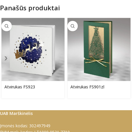
Panašūs produktai
Atvirukas FS923
Atvirukas FS901zl
UAB Marškinėlis
Įmonės kodas: 302497949