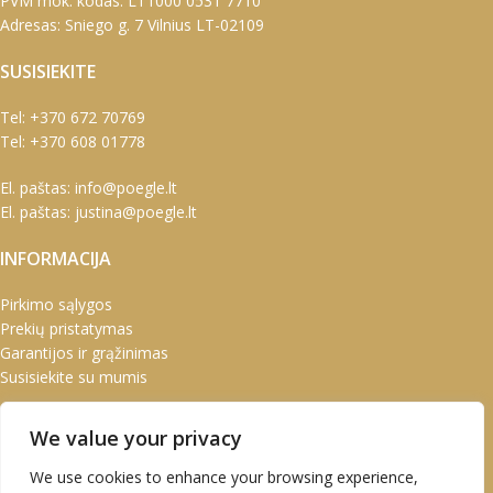
PVM mok. kodas: LT1000 0531 7710
Adresas: Sniego g. 7 Vilnius LT-02109
SUSISIEKITE
Tel:
+370 672 70769
Tel:
+370 608 01778
El. paštas:
info@poegle.lt
El. paštas:
justina@poegle.lt
INFORMACIJA
Pirkimo sąlygos
Prekių pristatymas
Garantijos ir grąžinimas
Susisiekite su mumis
PASKYRA
We value your privacy
Paskyra
We use cookies to enhance your browsing experience,