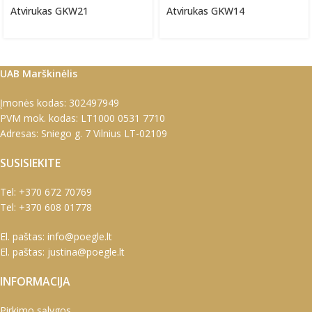
Atvirukas GKW21
Atvirukas GKW14
UAB Marškinėlis
Įmonės kodas: 302497949
PVM mok. kodas: LT1000 0531 7710
Adresas: Sniego g. 7 Vilnius LT-02109
SUSISIEKITE
Tel:
+370 672 70769
Tel:
+370 608 01778
El. paštas:
info@poegle.lt
El. paštas:
justina@poegle.lt
INFORMACIJA
Pirkimo sąlygos