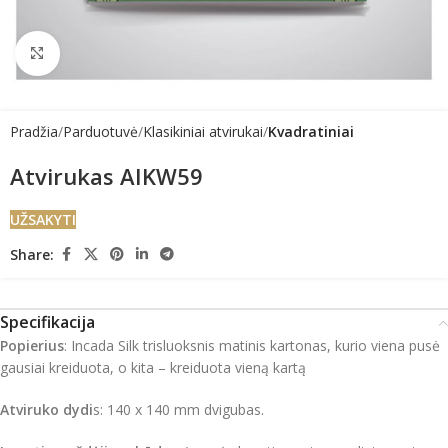
Click to enlarge
Pradžia
Parduotuvė
Klasikiniai atvirukai
Kvadratiniai
Atvirukas AIKW59
UŽSAKYTI
Share:
Specifikacija
Popierius
: Incada Silk trisluoksnis matinis kartonas, kurio viena pusė
gausiai kreiduota, o kita – kreiduota vieną kartą
Atviruko dydi
s: 140 x 140 mm dvigubas.