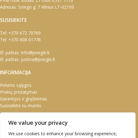
PVM mok. kodas: LT1000 0531 7710
Adresas: Sniego g. 7 Vilnius LT-02109
SUSISIEKITE
Tel:
+370 672 70769
Tel:
+370 608 01778
El. paštas:
info@poegle.lt
El. paštas:
justina@poegle.lt
INFORMACIJA
Pirkimo sąlygos
Prekių pristatymas
Garantijos ir grąžinimas
Susisiekite su mumis
PASKYRA
We value your privacy
Paskyra
We use cookies to enhance your browsing experience,