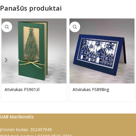
Panašūs produktai
Atvirukas FS901zl
Atvirukas FS898ng
UAB Marškinėlis
Įmonės kodas: 302497949