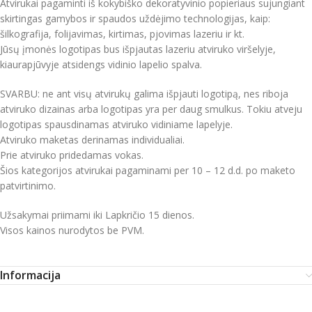
Atvirukai pagaminti iš kokybiško dekoratyvinio popieriaus sujungiant
skirtingas gamybos ir spaudos uždėjimo technologijas, kaip:
šilkografija, folijavimas, kirtimas, pjovimas lazeriu ir kt.
Jūsų įmonės logotipas bus išpjautas lazeriu atviruko viršelyje,
kiaurapjūvyje atsidengs vidinio lapelio spalva.
SVARBU: ne ant visų atvirukų galima išpjauti logotipą, nes riboja
atviruko dizainas arba logotipas yra per daug smulkus. Tokiu atveju
logotipas spausdinamas atviruko vidiniame lapelyje.
Atviruko maketas derinamas individualiai.
Prie atviruko pridedamas vokas.
Šios kategorijos atvirukai pagaminami per 10 – 12 d.d. po maketo
patvirtinimo.
Užsakymai priimami iki Lapkričio 15 dienos.
Visos kainos nurodytos be PVM.
Informacija