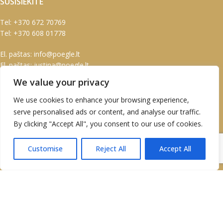
SUSISIEKITE
Tel:
+370 672 70769
Tel:
+370 608 01778
El. paštas:
info@poegle.lt
El. paštas:
justina@poegle.lt
We value your privacy
INFORMACIJA
We use cookies to enhance your browsing experience,
Pirkimo sąlygos
serve personalised ads or content, and analyse our traffic.
Prekių pristatymas
By clicking "Accept All", you consent to our use of cookies.
Garantijos ir grąžinimas
Susisiekite su mumis
Customise
Reject All
Accept All
PASKYRA
Paskyra
Užsakymai
Adresai
UAB Marškinėlis © 2020 Atvirukai | Prabangūs atvirukai | Kalėdiniai