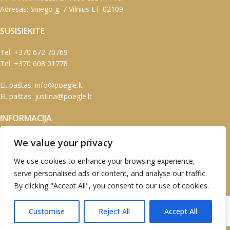
Adresas: Sniego g. 7 Vilnius LT-02109
SUSISIEKITE
Tel:
+370 672 70769
Tel:
+370 608 01778
El. paštas:
info@poegle.lt
El. paštas:
justina@poegle.lt
INFORMACIJA
Pirkimo sąlygos
We value your privacy
Prekių pristatymas
We use cookies to enhance your browsing experience,
Garantijos ir grąžinimas
Susisiekite su mumis
serve personalised ads or content, and analyse our traffic.
By clicking "Accept All", you consent to our use of cookies.
PASKYRA
Customise
Reject All
Accept All
Paskyra
Užsakymai