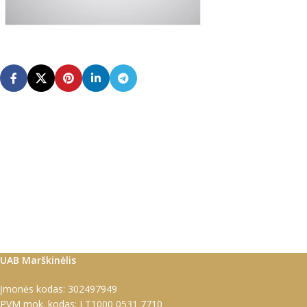
UAB Marškinėlis
Įmonės kodas: 302497949
PVM mok. kodas: LT1000 0531 7710